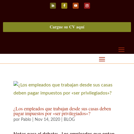
Seguir
Seguir
Seguir
Seguir
Cargue su CV aquí
¿Los empleados que trabajan desde sus casas deben
pagar impuestos por «ser privilegiados»?
por
Pablo
|
Nov 14, 2020
|
BLOG