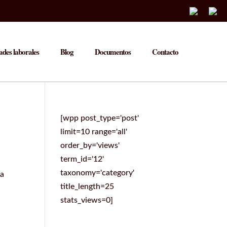
des laborales
Blog
Documentos
Contacto
[wpp post_type='post'
limit=10 range='all'
order_by='views'
term_id='12'
taxonomy='category'
la
title_length=25
stats_views=0]