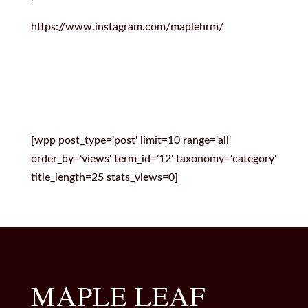
https://www.instagram.com/maplehrm/
[wpp post_type='post' limit=10 range='all'
order_by='views' term_id='12' taxonomy='category'
title_length=25 stats_views=0]
MAPLE LEAF