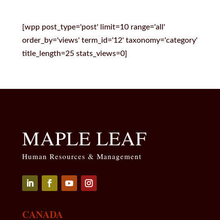
[wpp post_type='post' limit=10 range='all'
order_by='views' term_id='12' taxonomy='category'
title_length=25 stats_views=0]
MAPLE LEAF
Human Resources & Management
Seguir
Seguir
Seguir
Seguir
CANADA