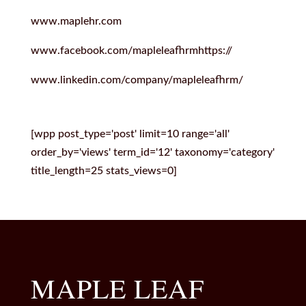
www.maplehr.com
www.facebook.com/mapleleafhrmhttps://
www.linkedin.com/company/mapleleafhrm/
[wpp post_type='post' limit=10 range='all'
order_by='views' term_id='12' taxonomy='category'
title_length=25 stats_views=0]
MAPLE LEAF